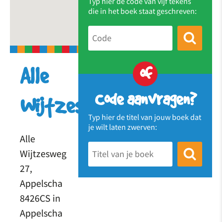
Typ hier de code van vijf tekens
die in het boek staat geschreven:
of
Alle
Code aanvragen?
Wijtzesweg
Typ hier de titel van jouw boek dat
je wilt laten zwerven:
Alle
Wijtzesweg
27,
Appelscha
8426CS in
Appelscha