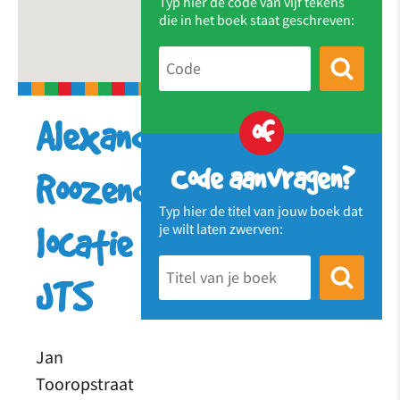
Typ hier de code van vijf tekens
die in het boek staat geschreven:
of
Alexander
Code aanvragen?
Roozendaalschool-
Typ hier de titel van jouw boek dat
je wilt laten zwerven:
locatie
JTS
Jan
Tooropstraat