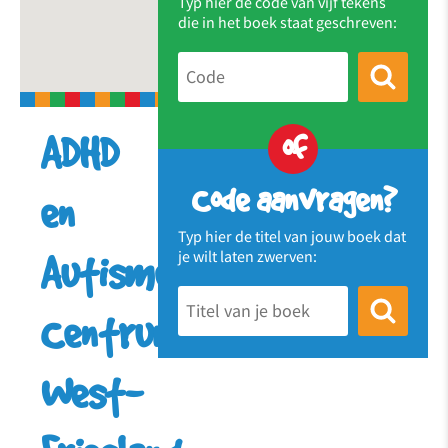
Typ hier de code van vijf tekens
die in het boek staat geschreven:
of
ADHD
Code aanvragen?
en
Typ hier de titel van jouw boek dat
je wilt laten zwerven:
Autisme
Centrum
West-