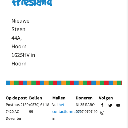
Friesland
Nieuwe
Steen
44A,
Hoorn
1625HV in
Hoorn
Op de post
Bellen
Mailen
Doneren
Volgen
Postbus 2130
(0570) 61 18
Vul
het
NL35 RABO
7420 AC
99
contactformulier
0707 0707 40
Deventer
in