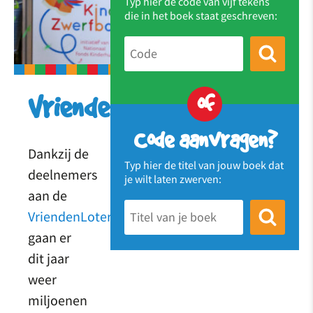
Typ hier de code van vijf tekens
die in het boek staat geschreven:
of
Vriendenloterij
Code aanvragen?
Dankzij de
Typ hier de titel van jouw boek dat
deelnemers
je wilt laten zwerven:
aan de
VriendenLoterij
gaan er
dit jaar
weer
miljoenen