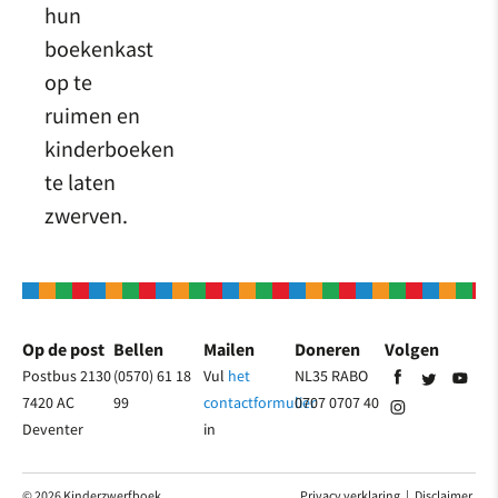
hun
boekenkast
op te
ruimen en
kinderboeken
te laten
zwerven.
Op de post
Bellen
Mailen
Doneren
Volgen
Postbus 2130
(0570) 61 18
Vul
het
NL35 RABO
7420 AC
99
contactformulier
0707 0707 40
Deventer
in
© 2026 Kinderzwerfboek
Privacy verklaring
|
Disclaimer