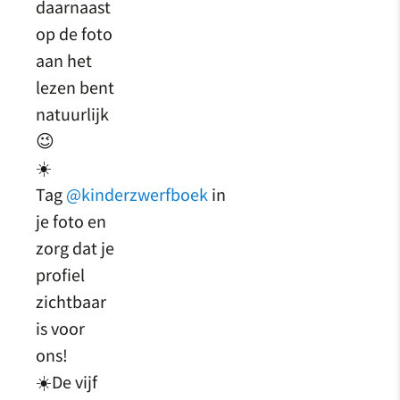
daarnaast
op de foto
aan het
lezen bent
natuurlijk
😉
☀️
Tag
@kinderzwerfboek
in
je foto en
zorg dat je
profiel
zichtbaar
is voor
ons!
☀️De vijf