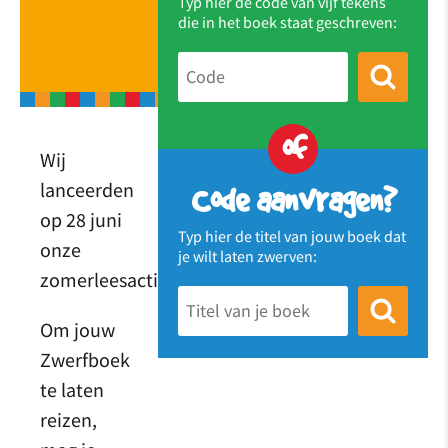
Typ hier de code van vijf tekens
die in het boek staat geschreven:
of
Wij
lanceerden
Code aanvragen?
op 28 juni
Typ hier de titel van jouw boek dat
onze
je wilt laten zwerven:
zomerleesactie!
Om jouw
Zwerfboek
te laten
reizen,