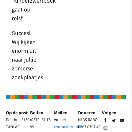
‘Kinderzwerfboek
gaat op
reis!’
Succes!
Wij kijken
enorm uit
naar jullie
zomerse
zoekplaatjes!
Op de post
Bellen
Mailen
Doneren
Volgen
Postbus 2130
(0570) 61 18
Vul
het
NL35 RABO
7420 AC
99
contactformulier
0707 0707 40