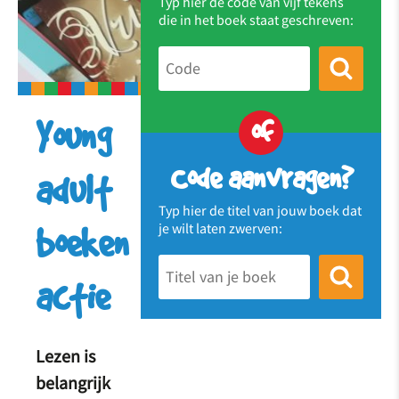
Typ hier de code van vijf tekens
die in het boek staat geschreven:
of
Young
Code aanvragen?
adult
Typ hier de titel van jouw boek dat
je wilt laten zwerven:
boeken
actie
Lezen is
belangrijk