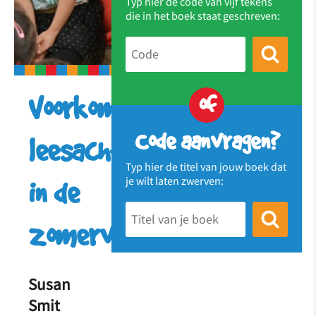
Typ hier de code van vijf tekens
die in het boek staat geschreven:
of
Voorkom
Code aanvragen?
leesachterstand
Typ hier de titel van jouw boek dat
je wilt laten zwerven:
in de
zomervakantie!
Susan
Smit