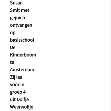
Susan
Smit met
gejuich
ontvangen
op
basisschool
De
Kinderboom
te
Amsterdam.
Zij las
voor in
groep 4
uit Dolfje
Weerwolfje