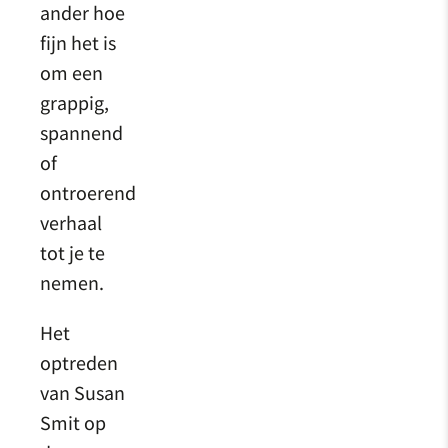
ander hoe
fijn het is
om een
grappig,
spannend
of
ontroerend
verhaal
tot je te
nemen.
Het
optreden
van Susan
Smit op