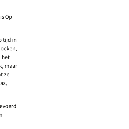
is Op
 tijd in
boeken,
 het
k, maar
t ze
as,
gevoerd
om