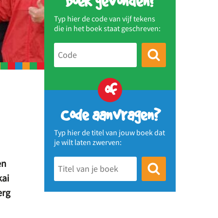
Boek gevonden?
Typ hier de code van vijf tekens
die in het boek staat geschreven:
of
Code aanvragen?
Typ hier de titel van jouw boek dat
je wilt laten zwerven:
en
kai
erg