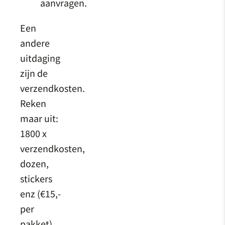
aanvragen.
Een
andere
uitdaging
zijn de
verzendkosten.
Reken
maar uit:
1800 x
verzendkosten,
dozen,
stickers
enz (€15,-
per
pakket).