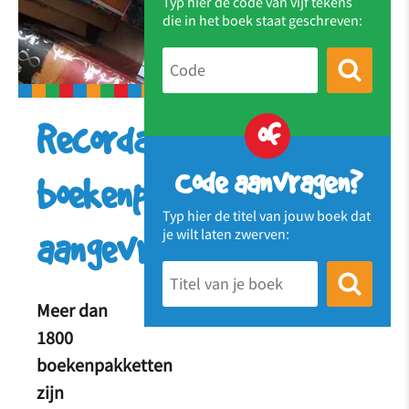
Typ hier de code van vijf tekens
die in het boek staat geschreven:
of
Recordaantal
Code aanvragen?
boekenpakketten
Typ hier de titel van jouw boek dat
je wilt laten zwerven:
aangevraagd
Meer dan
1800
boekenpakketten
zijn