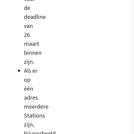
de
deadline
van
26
maart
binnen
zijn.
Als er
op
één
adres
meerdere
Stations
zijn,
bijvoorbeeld