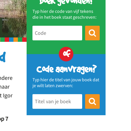
Boek gevonden?
Typ hier de code van vijf tekens
die in het boek staat geschreven:
of
d
Code aanvragen?
ndere
Typ hier de titel van jouw boek dat
je wilt laten zwerven:
naar
 Igor
op 7