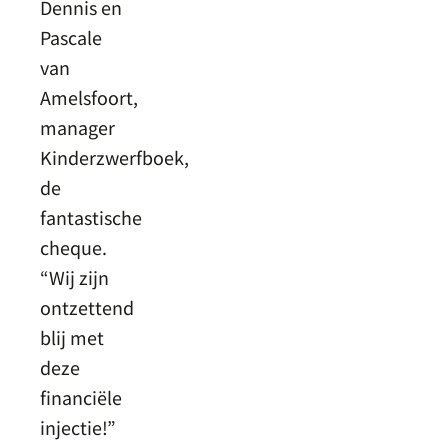
Dennis en
Pascale
van
Amelsfoort,
manager
Kinderzwerfboek,
de
fantastische
cheque.
“Wij zijn
ontzettend
blij met
deze
financiële
injectie!”