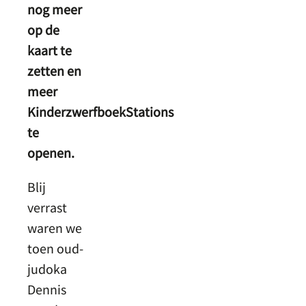
nog meer
op de
kaart te
zetten en
meer
KinderzwerfboekStations
te
openen.
Blij
verrast
waren we
toen oud-
judoka
Dennis