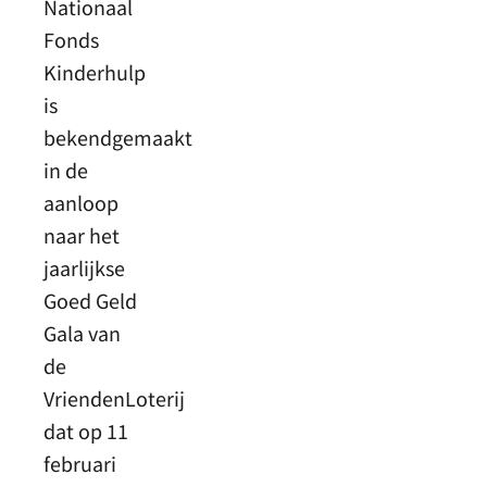
Nationaal
Fonds
Kinderhulp
is
bekendgemaakt
in de
aanloop
naar het
jaarlijkse
Goed Geld
Gala van
de
VriendenLoterij
dat op 11
februari