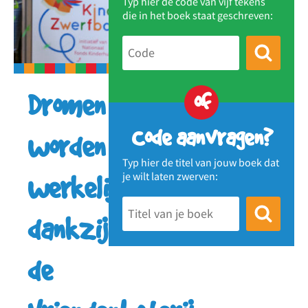
Typ hier de code van vijf tekens
die in het boek staat geschreven:
of
Dromen
Code aanvragen?
worden
Typ hier de titel van jouw boek dat
je wilt laten zwerven:
werkelijkheid
dankzij
de