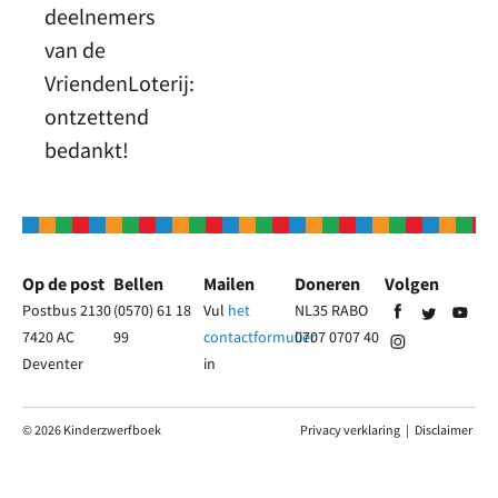
deelnemers
van de
VriendenLoterij:
ontzettend
bedankt!
Op de post
Bellen
Mailen
Doneren
Volgen
Postbus 2130
(0570) 61 18
Vul
het
NL35 RABO
7420 AC
99
contactformulier
0707 0707 40
Deventer
in
© 2026 Kinderzwerfboek
Privacy verklaring
|
Disclaimer