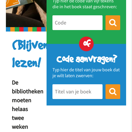
Typ hier de code van vijf tekens
die in het boek staat geschreven:
of
(Blijven)
Code aanvragen?
lezen!
Typ hier de titel van jouw boek dat
je wilt laten zwerven:
De
bibliotheken
moeten
helaas
twee
weken