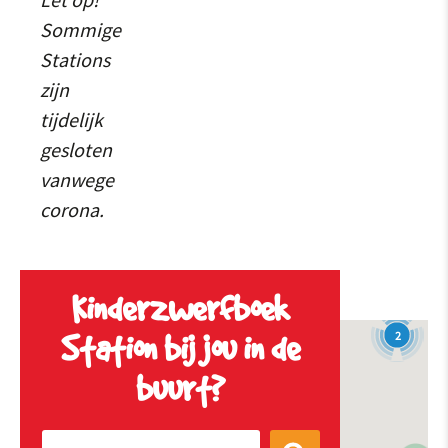
Sommige
Stations
zijn
tijdelijk
gesloten
vanwege
corona.
Kinderzwerfboek
2
Station bij jou in de
2
buurt?