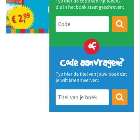
Typ hier de code van vijf tekens
die in het boek staat geschreven:
of
Code aanvragen?
Typ hier de titel van jouw boek dat
je wilt laten zwerven: