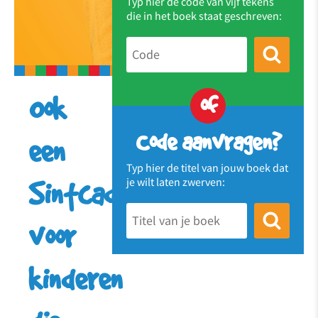
Typ hier de code van vijf tekens
die in het boek staat geschreven:
of
Ook
Code aanvragen?
een
Typ hier de titel van jouw boek dat
je wilt laten zwerven:
Sintcadeautje
voor
kinderen