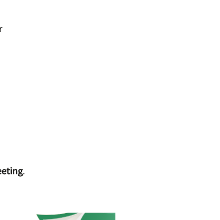
r
eting
.