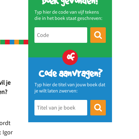
Boek gevonden?
Typ hier de code van vijf tekens
die in het boek staat geschreven:
of
Code aanvragen?
il je
Typ hier de titel van jouw boek dat
je wilt laten zwerven:
en?
ordt
 Igor