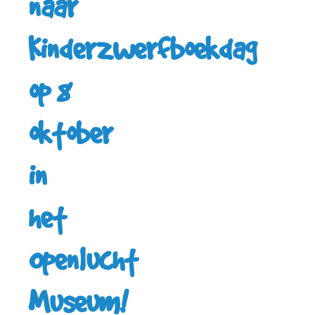
naar
Kinderzwerfboekdag
op 8
oktober
in
het
Openlucht
Museum!