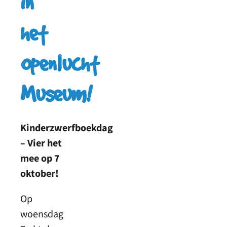
in
het
Openlucht
Museum!
Kinderzwerfboekdag
– Vier het
mee op 7
oktober!
Op
woensdag