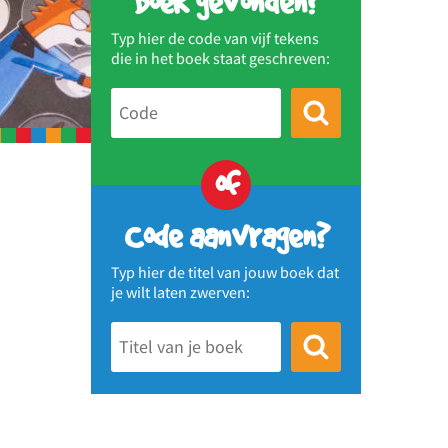
Boek gevonden?
Typ hier de code van vijf tekens
die in het boek staat geschreven:
of
Code aanvragen?
Typ hier de titel van jouw boek dat
je wilt laten zwerven: