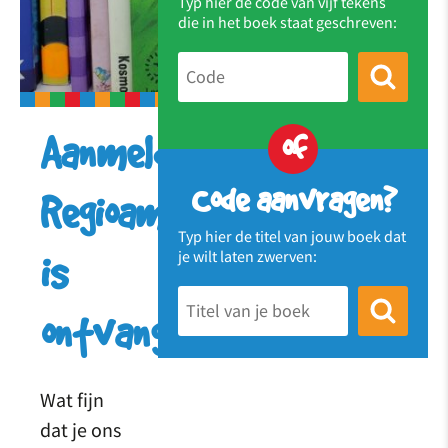
Typ hier de code van vijf tekens
die in het boek staat geschreven:
of
Aanmelding
Code aanvragen?
Regioambassadeur
Typ hier de titel van jouw boek dat
je wilt laten zwerven:
is
ontvangen!
Wat fijn
dat je ons