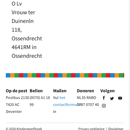
O Lv
Vrouw ter
Duinenln
118,
Ossendrecht
4641RM in
Ossendrecht
Op de post
Bellen
Mailen
Doneren
Volgen
Postbus 2130
(0570) 61 18
Vul
het
NL35 RABO
7420 AC
99
contactformulier
0707 0707 40
Deventer
in
© 2026 Kinderzwerfboek
Privacy verklaring
|
Disclaimer