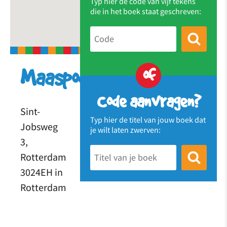
Typ hier de code van vijf tekens
die in het boek staat geschreven:
of
Maaspodium
Code aanvragen?
Sint-
Typ hier de titel van jouw boek dat
Jobsweg
je wilt laten zwerven:
3,
Rotterdam
3024EH in
Rotterdam