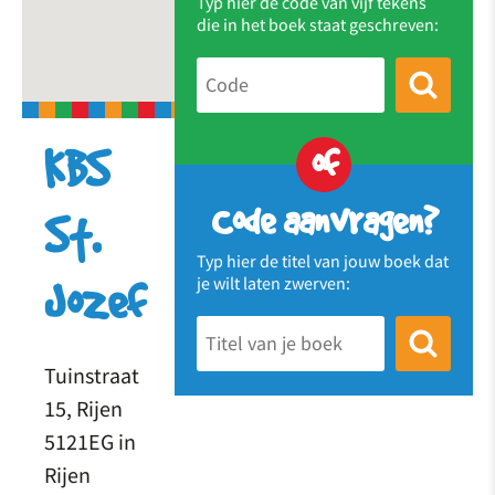
Typ hier de code van vijf tekens
die in het boek staat geschreven:
of
KBS
Code aanvragen?
St.
Typ hier de titel van jouw boek dat
je wilt laten zwerven:
Jozef
Tuinstraat
15, Rijen
5121EG in
Rijen