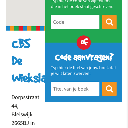
Typ hier de code van vijf tekens
die in het boek staat geschreven:
of
CBS
Code aanvragen?
De
Typ hier de titel van jouw boek dat
je wilt laten zwerven:
Wiekslag
Dorpsstraat
44,
Bleiswijk
2665BJ in