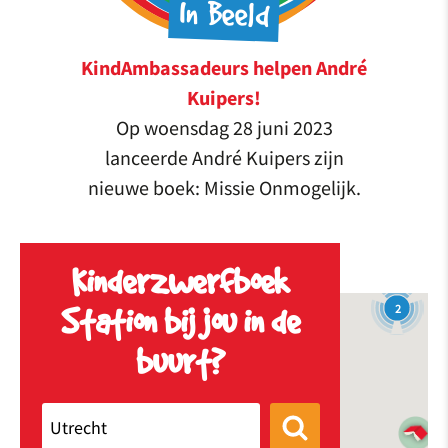
In Beeld
KindAmbassadeurs helpen André
Kuipers!
Op woensdag 28 juni 2023
lanceerde André Kuipers zijn
nieuwe boek: Missie Onmogelijk.
Kinderzwerfboek
2
Station bij jou in de
2
buurt?