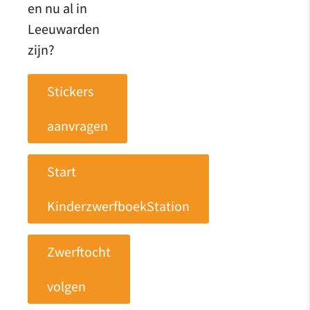
en nu al in
Leeuwarden
zijn?
Stickers
aanvragen
Start
KinderzwerfboekStation
Zwerftocht
volgen